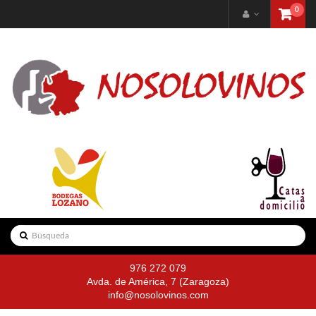
0
Navegación
Toggle
976 272 079
Avda. de América, 7 (Zaragoza)
info@nosolovinos.com